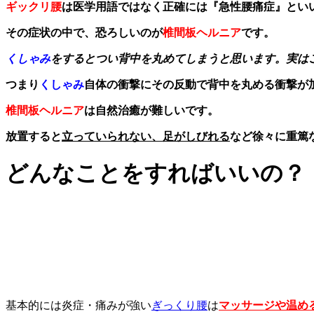
ギックリ腰
は医学用語ではなく正確には『急性腰痛症』とい
その症状の中で、恐ろしいのが
椎間板ヘルニア
です。
くしゃみ
をするとつい背中を丸めてしまうと思います。実は
つまり
くしゃみ
自体の衝撃にその反動で背中を丸める衝撃が
椎間板ヘルニア
は自然治癒が難しいです。
放置すると
立っていられない、足がしびれる
など徐々に重篤
どんなことをすればいいの？
基本的には炎症・痛みが強い
ぎっくり腰
は
マッサージや温め