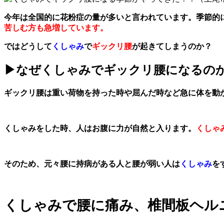
今年は全国的に花粉症の量が多いと言われています。季節的
苦しむ方も急増しています。
ではどうして
くしゃみ
で
ギックリ腰
が起きてしまうのか？
▶︎なぜくしゃみでギックリ腰になるの
ギックリ腰は重い荷物を持った時や屈んだ時など急に体を動
くしゃみをした時、人はお腹に力が自然と入ります。
くしゃ
そのため、元々腰に持病がある人と腰が弱い人は
くしゃみ
を
くしゃみで腰に痛み、椎間板ヘル