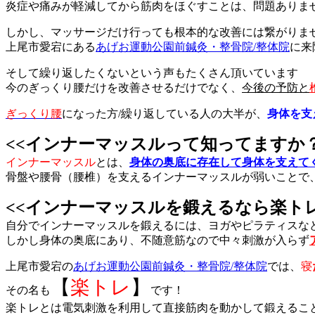
炎症や痛みが軽減してから筋肉をほぐすことは、問題ありま
しかし、マッサージだけ行っても根本的な改善には繋がりま
上尾市愛宕にある
あげお運動公園前鍼灸・整骨院/整体院
に来
そして繰り返したくないという声もたくさん頂いています
今のぎっくり腰だけを改善させるだけでなく、
今後の予防と
ぎっくり腰
になった方/繰り返している人の大半が、
身体を支
<<インナーマッスルって知ってますか？
インナーマッスル
とは、
身体の奥底に存在して身体を支えて
骨盤や腰骨（腰椎）を支えるインナーマッスルが弱いことで
<<インナーマッスルを鍛えるなら楽トレ
自分でインナーマッスルを鍛えるには、ヨガやピラティスな
しかし身体の奥底にあり、不随意筋なので中々刺激が入らず
上尾市愛宕の
あげお運動公園前鍼灸・整骨院/整体院
では、
寝
【
楽トレ
】
その名も
です！
楽トレとは電気刺激を利用して直接筋肉を動かして鍛えること