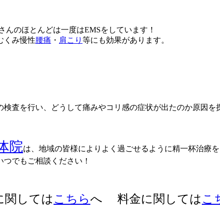
さんのほとんどは一度はEMSをしています！
むくみ慢性
腰痛
・
肩こり
等にも効果があります。
の検査を行い、どうして痛みやコリ感の症状が出たのか原因を
体院
は、地域の皆様によりよく過ごせるように精一杯治療を
いつでもご相談ください！
に関しては
こちら
へ 料金に関しては
こ