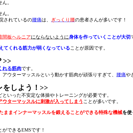
せん。
せん。
院されているの
腰痛
は、
ぎっくり腰
の患者さんが多いです！
椎間板ヘルニア
にならないように
身体を作っていくことが大切
えてくれる筋力が弱くなっている
ことが原因です。
>>
くれる筋肉
です。
、アウターマッスルという動かす筋肉が頑張りすぎて、
腰痛
や
をしよう！>>
どといった不安定な体操やトレーニングが必要です。
アウターマッスルに刺激が入ってしまう
ことが多いです。
たままインナーマッスルを鍛えることができる特殊な機械
を使
ができるEMSです！