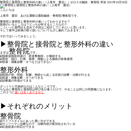
整骨院と接骨院と整形外科の違い（上尾市 愛宕）｜ゼロスポ鍼灸・整骨院 草加
2021年10月26日
こんにちは
上尾市 愛宕 あげお運動公園前鍼灸・整骨院/整体院です。
整骨院と接骨院と整形外科の違いってわかりますか？
医師のいるところは？どっちが何するところなの？
こういった疑問点も含めて今回はご紹介していきたいと思います。
そして後半は保険の取り扱いについても少し触れておきます。
それではいってみましょう。
▶︎整骨院と接骨院と整形外科の違い
整骨院
まずは
です。
☑️国家資格取得者の「柔道整復師」が施術する
☑️骨折、脱臼、打撲、捻挫、挫傷による施術が保険適用
☑️投薬・画像診断・オペなどはできない
整形外科
☑️医師が骨、関節、筋腱、神経から起こる症状の診断・治療が行える
☑️投薬・画像診断・オペができる
☑️診断書の作成ができる
ざっくりと代表的なのはこんなところです。
ちなみに整骨院と接骨院は呼び名が違うだけで、やることは同じの同業種になります。
この２つに
違いは全くありません
。
▶︎それぞれのメリット
整骨院
☑️
ライフスタイルにあった通い方ができる
☑️
マンツーマン治療なので、治療内容が個別化されている
☑️
応急処置の対応ができる