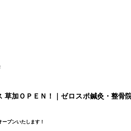
！
ス 草加ＯＰＥＮ！｜ゼロスポ鍼灸・整骨院
オープンいたします！