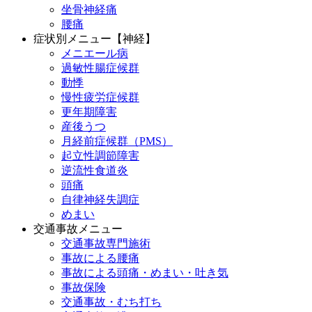
坐骨神経痛
腰痛
症状別メニュー【神経】
メニエール病
過敏性腸症候群
動悸
慢性疲労症候群
更年期障害
産後うつ
月経前症候群（PMS）
起立性調節障害
逆流性食道炎
頭痛
自律神経失調症
めまい
交通事故メニュー
交通事故専門施術
事故による腰痛
事故による頭痛・めまい・吐き気
事故保険
交通事故・むち打ち