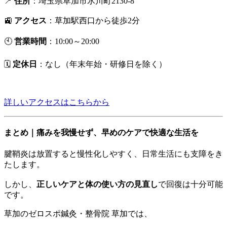
📍
住所
：埼玉県草加市氷川町2130-8
🚉
アクセス
：草加駅西口から徒歩2分
🕙
営業時間
：10:00～20:00
🗓
定休日
：なし（年末年始・研修日を除く）
詳しいアクセスはこちらから
まとめ｜痛みを我慢せず、早めのケアで快適な生活を
腱鞘炎は放置すると慢性化しやすく、日常生活にも支障をき
たします。
しかし、
正しいケアと体の使い方の見直し
で回復は十分可能
です。
草加のゼロスポ鍼灸・整骨院 草加では、