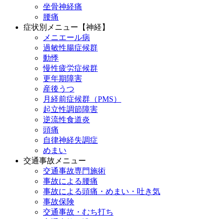
坐骨神経痛
腰痛
症状別メニュー【神経】
メニエール病
過敏性腸症候群
動悸
慢性疲労症候群
更年期障害
産後うつ
月経前症候群（PMS）
起立性調節障害
逆流性食道炎
頭痛
自律神経失調症
めまい
交通事故メニュー
交通事故専門施術
事故による腰痛
事故による頭痛・めまい・吐き気
事故保険
交通事故・むち打ち