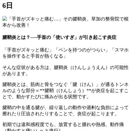
6日
腱鞘炎とは？──手首の「使いすぎ」が引き起こす炎症
「手首がズキッと痛む」「ペンを持つのがつらい」「スマホ
を操作すると手首が熱くなる」
そんな症状がある方は、腱鞘炎（けんしょうえん）の可能性
があります。
腱鞘炎とは、筋肉と骨をつなぐ「腱（けん）」が通るトンネ
ルのような部分＝**腱鞘（けんしょう）**が炎症を起こすこ
とで、動かすたびに痛みが出る状態です。
腱鞘の中を通る腱が、繰り返しの動作や過剰な負担によって
擦れたり圧迫されたりすることで、炎症が起こります。
初期では違和感程度でも、放置すると腫れや熱感、動作痛
（動かすと痛い）へと進行し、