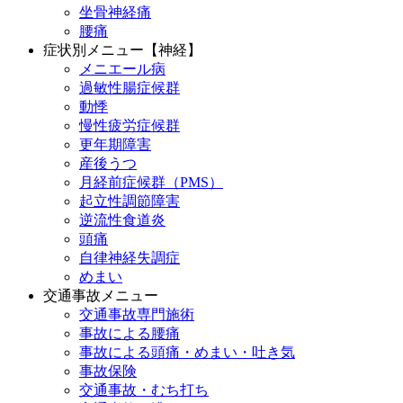
坐骨神経痛
腰痛
症状別メニュー【神経】
メニエール病
過敏性腸症候群
動悸
慢性疲労症候群
更年期障害
産後うつ
月経前症候群（PMS）
起立性調節障害
逆流性食道炎
頭痛
自律神経失調症
めまい
交通事故メニュー
交通事故専門施術
事故による腰痛
事故による頭痛・めまい・吐き気
事故保険
交通事故・むち打ち