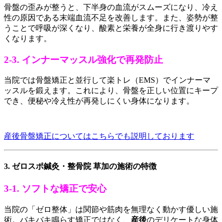
骨盤の歪みが整うと、下半身の血流がスムーズになり、冷え
性の原因である末端血流不足を改善します。また、姿勢が整
うことで呼吸が深くなり、酸素と栄養が全身に行き渡りやす
くなります。
2-3. インナーマッスル強化で再発防止
当院では骨盤矯正と並行して楽トレ（EMS）でインナーマ
ッスルを鍛えます。これにより、骨盤を正しい位置にキープ
でき、便秘や冷え性が再発しにくい身体になります。
産後骨盤矯正についてはこちらでも説明しております
3. ゼロスポ鍼灸・整骨院 草加の施術の特徴
3-1. ソフトな矯正で安心
当院の「ゼロ整体」は関節や筋肉を無理なく動かす優しい施
術。バキバキ鳴らす矯正ではなく、
産後
のデリケートな身体