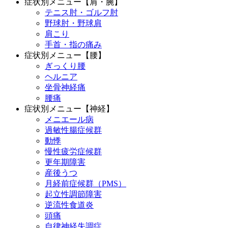
症状別メニュー【肩・腕】
テニス肘・ゴルフ肘
野球肘・野球肩
肩こり
手首・指の痛み
症状別メニュー【腰】
ぎっくり腰
ヘルニア
坐骨神経痛
腰痛
症状別メニュー【神経】
メニエール病
過敏性腸症候群
動悸
慢性疲労症候群
更年期障害
産後うつ
月経前症候群（PMS）
起立性調節障害
逆流性食道炎
頭痛
自律神経失調症