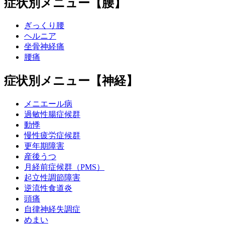
症状別メニュー【腰】
ぎっくり腰
ヘルニア
坐骨神経痛
腰痛
症状別メニュー【神経】
メニエール病
過敏性腸症候群
動悸
慢性疲労症候群
更年期障害
産後うつ
月経前症候群（PMS）
起立性調節障害
逆流性食道炎
頭痛
自律神経失調症
めまい