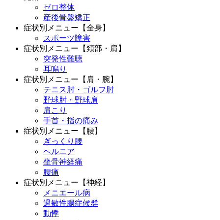
ゼロ整体
産後骨盤矯正
症状別メニュー【全身】
スポーツ障害
症状別メニュー【頚部・肩】
突発性難聴
耳鳴り
症状別メニュー【肩・腕】
テニス肘・ゴルフ肘
野球肘・野球肩
肩こり
手首・指の痛み
症状別メニュー【腰】
ぎっくり腰
ヘルニア
坐骨神経痛
腰痛
症状別メニュー【神経】
メニエール病
過敏性腸症候群
動悸