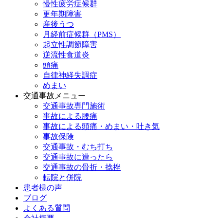
慢性疲労症候群
更年期障害
産後うつ
月経前症候群（PMS）
起立性調節障害
逆流性食道炎
頭痛
自律神経失調症
めまい
交通事故メニュー
交通事故専門施術
事故による腰痛
事故による頭痛・めまい・吐き気
事故保険
交通事故・むち打ち
交通事故に遭ったら
交通事故の骨折・捻挫
転院と併院
患者様の声
ブログ
よくある質問