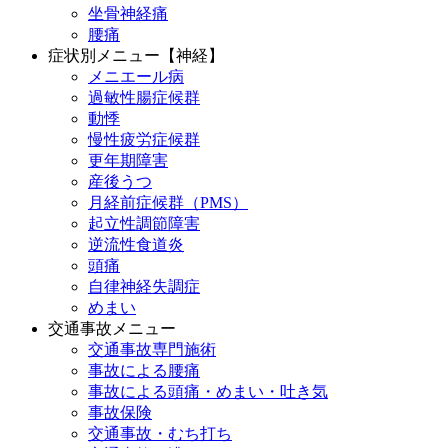
坐骨神経痛
腰痛
症状別メニュー【神経】
メニエール病
過敏性腸症候群
動悸
慢性疲労症候群
更年期障害
産後うつ
月経前症候群（PMS）
起立性調節障害
逆流性食道炎
頭痛
自律神経失調症
めまい
交通事故メニュー
交通事故専門施術
事故による腰痛
事故による頭痛・めまい・吐き気
事故保険
交通事故・むち打ち