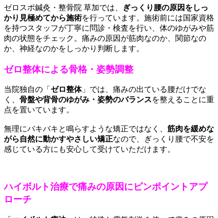
ゼロスポ鍼灸・整骨院 草加では、
ぎっくり腰の原因をしっ
かり見極めてから施術
を行っています。施術前には国家資格
を持つスタッフが丁寧に問診・検査を行い、体のゆがみや筋
肉の状態をチェック。痛みの原因が筋肉なのか、関節なの
か、神経なのかをしっかり判断します。
ゼロ整体による骨格・姿勢調整
当院独自の「
ゼロ整体
」では、痛みの出ている腰だけでな
く、
骨盤や背骨のゆがみ・姿勢のバランス
を整えることに重
点を置いています。
無理にバキバキと鳴らすような矯正ではなく、
筋肉を緩めな
がら自然に動かすやさしい矯正
なので、ぎっくり腰で不安を
感じている方にも安心して受けていただけます。
ハイボルト治療で痛みの原因にピンポイントアプ
ローチ