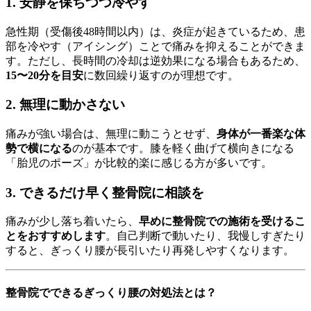
1. 安静を保ちつつ冷やす
急性期（受傷後48時間以内）は、炎症が起きているため、患
部を冷やす（アイシング）ことで痛みを抑えることができま
す。ただし、長時間の冷却は逆効果になる場合もあるため、
15〜20分を目安
に数回繰り返すのが理想です。
2. 無理に動かさない
痛みが強い場合は、無理に動こうとせず、
身体が一番楽な体
勢で横になる
のが基本です。膝を軽く曲げて横向きになる
「胎児のポーズ」が比較的楽に感じる方が多いです。
3. できるだけ早く整骨院に相談を
痛みが少し落ち着いたら、
早めに整骨院での施術を受けるこ
とをおすすめします
。自己判断で動いたり、我慢しすぎたり
すると、ぎっくり腰が長引いたり再発しやすくなります。
整骨院でできるぎっくり腰の対処法とは？