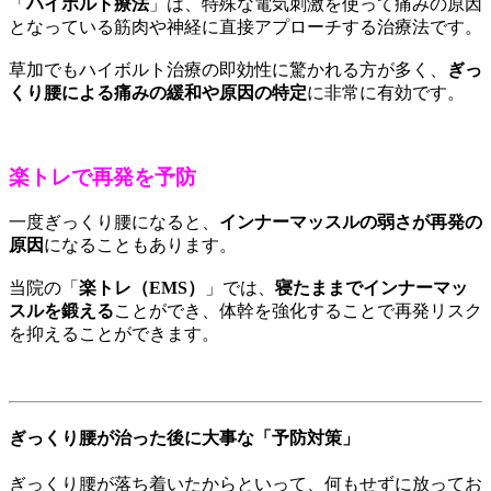
「
ハイボルト療法
」は、特殊な電気刺激を使って痛みの原因
となっている筋肉や神経に直接アプローチする治療法です。
草加でもハイボルト治療の即効性に驚かれる方が多く、
ぎっ
くり腰による痛みの緩和や原因の特定
に非常に有効です。
楽トレで再発を予防
一度ぎっくり腰になると、
インナーマッスルの弱さが再発の
原因
になることもあります。
当院の「
楽トレ（EMS）
」では、
寝たままでインナーマッ
スルを鍛える
ことができ、体幹を強化することで再発リスク
を抑えることができます。
ぎっくり腰が治った後に大事な「予防対策」
ぎっくり腰が落ち着いたからといって、何もせずに放ってお