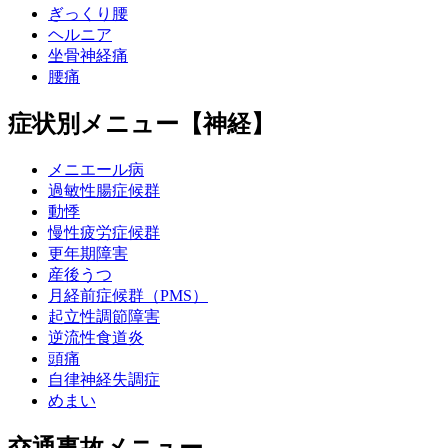
ぎっくり腰
ヘルニア
坐骨神経痛
腰痛
症状別メニュー【神経】
メニエール病
過敏性腸症候群
動悸
慢性疲労症候群
更年期障害
産後うつ
月経前症候群（PMS）
起立性調節障害
逆流性食道炎
頭痛
自律神経失調症
めまい