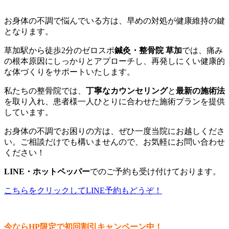
お身体の不調で悩んでいる方は、早めの対処が健康維持の鍵
となります。
草加駅から徒歩2分のゼロスポ
鍼灸・整骨院 草加
では、痛み
の根本原因にしっかりとアプローチし、再発しにくい健康的
な体づくりをサポートいたします。
私たちの整骨院では、
丁寧なカウンセリング
と
最新の施術法
を取り入れ、患者様一人ひとりに合わせた施術プランを提供
しています。
お身体の不調でお困りの方は、ぜひ一度当院にお越しくださ
い。ご相談だけでも構いませんので、お気軽にお問い合わせ
ください！
LINE・ホットペッパー
でのご予約も受け付けております。
こちらをクリックしてLINE予約もどうぞ！
今ならHP限定で
初回割引キャンペーン中！