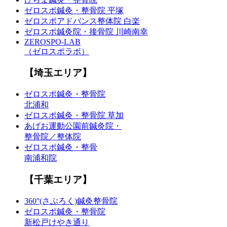
ゼロスポ鍼灸・整骨院 平塚
ゼロスポアドバンス整体院 白楽
ゼロスポ鍼灸院・接骨院 川崎南幸
ZEROSPO-LAB
（ゼロスポラボ）
【埼玉エリア】
ゼロスポ鍼灸・整骨院
北浦和
ゼロスポ鍼灸・整骨院 草加
あげお運動公園前鍼灸院・
整骨院／整体院
ゼロスポ鍼灸・整骨
南浦和院
【千葉エリア】
360°(さぶろく)鍼灸整骨院
ゼロスポ鍼灸・整骨院
新松戸けやき通り