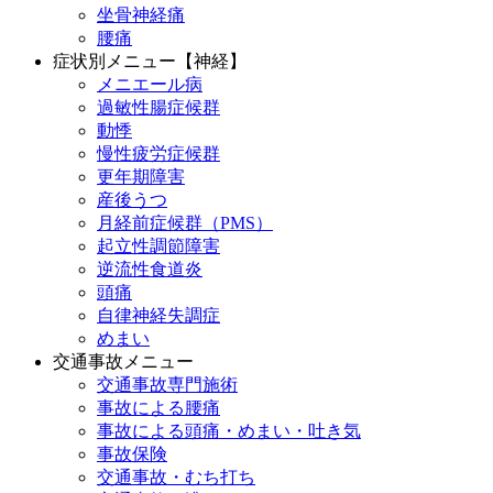
坐骨神経痛
腰痛
症状別メニュー【神経】
メニエール病
過敏性腸症候群
動悸
慢性疲労症候群
更年期障害
産後うつ
月経前症候群（PMS）
起立性調節障害
逆流性食道炎
頭痛
自律神経失調症
めまい
交通事故メニュー
交通事故専門施術
事故による腰痛
事故による頭痛・めまい・吐き気
事故保険
交通事故・むち打ち