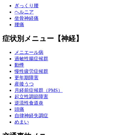
ぎっくり腰
ヘルニア
坐骨神経痛
腰痛
症状別メニュー【神経】
メニエール病
過敏性腸症候群
動悸
慢性疲労症候群
更年期障害
産後うつ
月経前症候群（PMS）
起立性調節障害
逆流性食道炎
頭痛
自律神経失調症
めまい