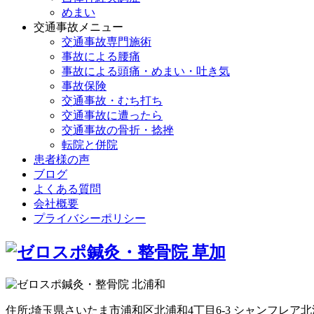
めまい
交通事故メニュー
交通事故専門施術
事故による腰痛
事故による頭痛・めまい・吐き気
事故保険
交通事故・むち打ち
交通事故に遭ったら
交通事故の骨折・捻挫
転院と併院
患者様の声
ブログ
よくある質問
会社概要
プライバシーポリシー
住所:埼玉県さいたま市浦和区北浦和4丁目6-3 シャンフレア北浦