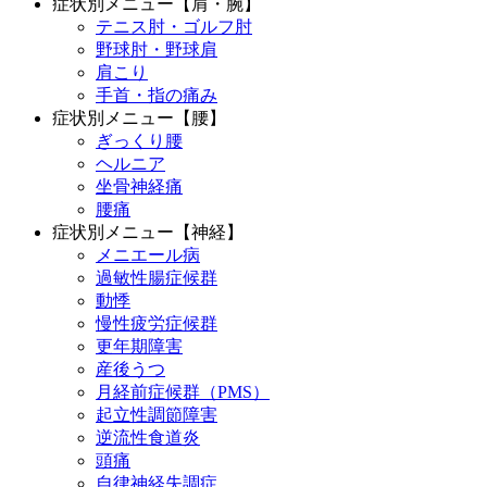
症状別メニュー【肩・腕】
テニス肘・ゴルフ肘
野球肘・野球肩
肩こり
手首・指の痛み
症状別メニュー【腰】
ぎっくり腰
ヘルニア
坐骨神経痛
腰痛
症状別メニュー【神経】
メニエール病
過敏性腸症候群
動悸
慢性疲労症候群
更年期障害
産後うつ
月経前症候群（PMS）
起立性調節障害
逆流性食道炎
頭痛
自律神経失調症