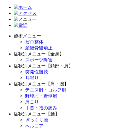
施術メニュー
ゼロ整体
産後骨盤矯正
症状別メニュー【全身】
スポーツ障害
症状別メニュー【頚部・肩】
突発性難聴
耳鳴り
症状別メニュー【肩・腕】
テニス肘・ゴルフ肘
野球肘・野球肩
肩こり
手首・指の痛み
症状別メニュー【腰】
ぎっくり腰
ヘルニア