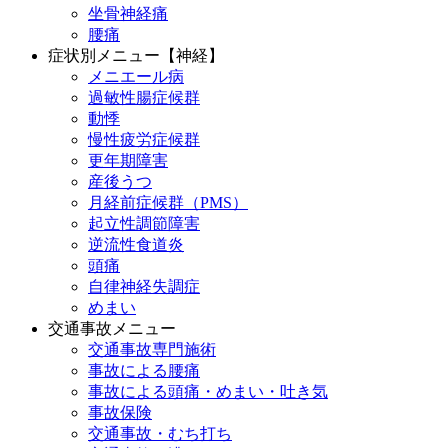
坐骨神経痛
腰痛
症状別メニュー【神経】
メニエール病
過敏性腸症候群
動悸
慢性疲労症候群
更年期障害
産後うつ
月経前症候群（PMS）
起立性調節障害
逆流性食道炎
頭痛
自律神経失調症
めまい
交通事故メニュー
交通事故専門施術
事故による腰痛
事故による頭痛・めまい・吐き気
事故保険
交通事故・むち打ち