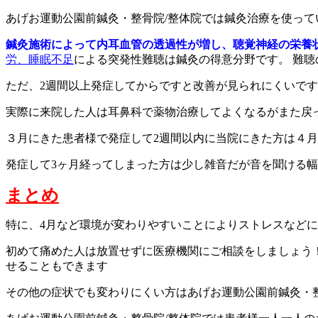
あげお運動公園前鍼灸・整骨院/整体院では鍼灸治療を使って
鍼灸施術によって内耳血管の透過性が増し、聴覚神経の栄養
労、睡眠不足
による突発性難聴は鍼灸の得意分野です。 難
ただ、2週間以上発症してからですと改善が見られにくいで
実際に来院した人は耳鼻科で薬物治療してよくなるがまた戻
３月にきた患者様で発症して2週間以内に当院にきた方は４
発症して3ヶ月経ってしまった方は少し雑音だが音を聞ける
まとめ
特に、4月など環境が変わりやすいことによりストレスなど
初めて痛めた人は放置せずに医療機関にご相談をしましょう
せることもできます
その他の症状でも変わりにくい方はあげお運動公園前鍼灸・