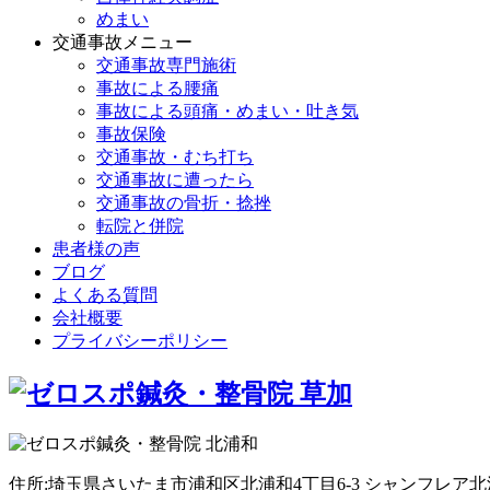
めまい
交通事故メニュー
交通事故専門施術
事故による腰痛
事故による頭痛・めまい・吐き気
事故保険
交通事故・むち打ち
交通事故に遭ったら
交通事故の骨折・捻挫
転院と併院
患者様の声
ブログ
よくある質問
会社概要
プライバシーポリシー
住所:埼玉県さいたま市浦和区北浦和4丁目6-3 シャンフレア北浦