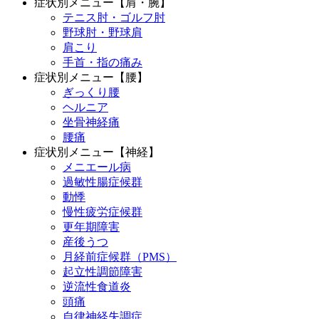
症状別メニュー【肩・腕】
テニス肘・ゴルフ肘
野球肘・野球肩
肩こり
手首・指の痛み
症状別メニュー【腰】
ぎっくり腰
ヘルニア
坐骨神経痛
腰痛
症状別メニュー【神経】
メニエール病
過敏性腸症候群
動悸
慢性疲労症候群
更年期障害
産後うつ
月経前症候群（PMS）
起立性調節障害
逆流性食道炎
頭痛
自律神経失調症