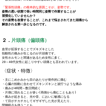
「緊張性頭痛」の根本的な原因こそが、姿勢です。
姿勢の悪い状態で長い時間同じ姿勢で作業することが

習慣化していませんか？
その姿勢を改善することが、これまで悩まされてきた頭痛から

解放される第一歩となるのです。

２．
片頭痛（偏頭痛）
血管が拡張することでズキズキとした

拍動性の痛みが生じるのが片頭痛です。

女性ホルモンと関連があるため女性に多く、

20～40代女性に起こりやすい頭痛とも言われています。

・主にこめかみから目のあたりが発作的に痛む

・心臓の拍動に合わせてズキンズキンと波打つような痛み

・痛みが4時間～数日間続く

・片側に現れることが多い(両側から痛むこともあり)

・痛みが起きると、光や音、においに敏感になる

・て目がチカチカしてギザギザした光が見えたり、

閃輝暗点を伴うことも
