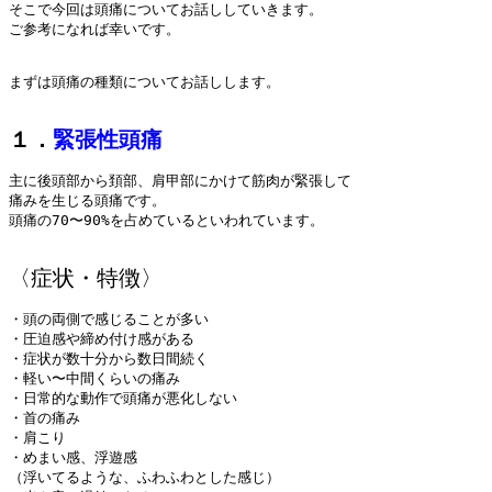
そこで今回は頭痛についてお話ししていきます。

ご参考になれば幸いです。

まずは頭痛の種類についてお話しします。

１．
緊張性頭痛
主に後頭部から頚部、肩甲部にかけて筋肉が緊張して

痛みを生じる頭痛です。

頭痛の70〜90%を占めているといわれています。

・頭の両側で感じることが多い

・圧迫感や締め付け感がある

・症状が数十分から数日間続く

・軽い〜中間くらいの痛み

・日常的な動作で頭痛が悪化しない

・首の痛み

・肩こり

・めまい感、浮遊感

（浮いてるような、ふわふわとした感じ）
