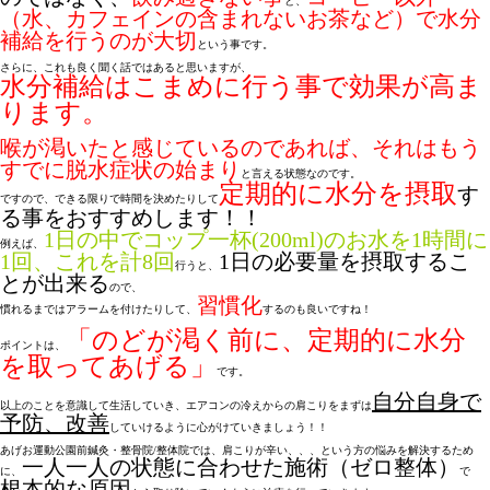
と、
（水、カフェインの含まれないお茶など）で水分
補給を行うのが大切
という事です。
さらに、これも良く聞く話ではあると思いますが、
水分補給は
こまめに行う
事で
効果が高ま
り
ます。
喉が渇いたと感じているのであれば、それはもう
すでに
脱水症状の始まり
と言える状態なのです。
定期的に水分を摂取
す
ですので、できる限りで時間を決めたりして
る事をおすすめします！！
1日の中でコップ一杯(200ml)のお水を1時間に
例えば、
1回、これを計8回
1日の必要量を摂取するこ
行うと、
とが出来る
ので、
習慣化
慣れるまではアラームを付けたりして、
するのも良いですね！
「のどが渇く前に、定期的に水分
ポイントは、
を取ってあげる」
です。
自分自身で
以上のことを意識して生活していき、エアコンの冷えからの肩こりをまずは
予防、改善
していけるように心がけていきましょう！！
あげお運動公園前鍼灸・整骨院/整体院では、肩こりが辛い、、、という方の悩みを解決するため
一人一人の状態に合わせた施術（ゼロ整体）
に、
で
根本的な原因