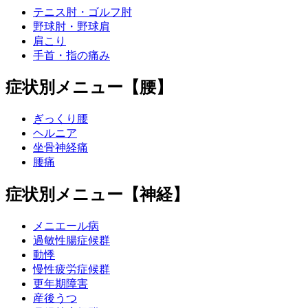
テニス肘・ゴルフ肘
野球肘・野球肩
肩こり
手首・指の痛み
症状別メニュー【腰】
ぎっくり腰
ヘルニア
坐骨神経痛
腰痛
症状別メニュー【神経】
メニエール病
過敏性腸症候群
動悸
慢性疲労症候群
更年期障害
産後うつ