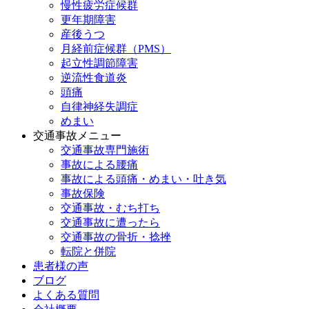
慢性疲労症候群
更年期障害
産後うつ
月経前症候群（PMS）
起立性調節障害
逆流性食道炎
頭痛
自律神経失調症
めまい
交通事故メニュー
交通事故専門施術
事故による腰痛
事故による頭痛・めまい・吐き気
事故保険
交通事故・むち打ち
交通事故に遭ったら
交通事故の骨折・捻挫
転院と併院
患者様の声
ブログ
よくある質問