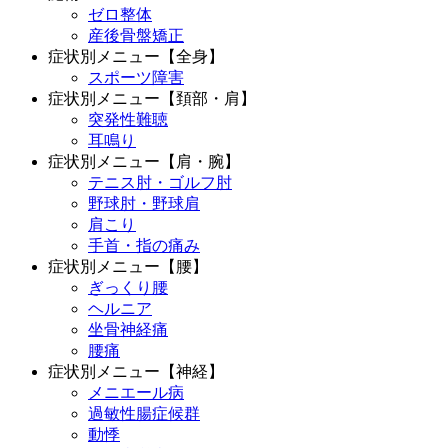
ゼロ整体
産後骨盤矯正
症状別メニュー【全身】
スポーツ障害
症状別メニュー【頚部・肩】
突発性難聴
耳鳴り
症状別メニュー【肩・腕】
テニス肘・ゴルフ肘
野球肘・野球肩
肩こり
手首・指の痛み
症状別メニュー【腰】
ぎっくり腰
ヘルニア
坐骨神経痛
腰痛
症状別メニュー【神経】
メニエール病
過敏性腸症候群
動悸