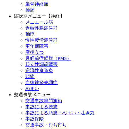
坐骨神経痛
腰痛
症状別メニュー【神経】
メニエール病
過敏性腸症候群
動悸
慢性疲労症候群
更年期障害
産後うつ
月経前症候群（PMS）
起立性調節障害
逆流性食道炎
頭痛
自律神経失調症
めまい
交通事故メニュー
交通事故専門施術
事故による腰痛
事故による頭痛・めまい・吐き気
事故保険
交通事故・むち打ち