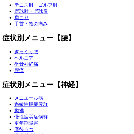
テニス肘・ゴルフ肘
野球肘・野球肩
肩こり
手首・指の痛み
症状別メニュー【腰】
ぎっくり腰
ヘルニア
坐骨神経痛
腰痛
症状別メニュー【神経】
メニエール病
過敏性腸症候群
動悸
慢性疲労症候群
更年期障害
産後うつ