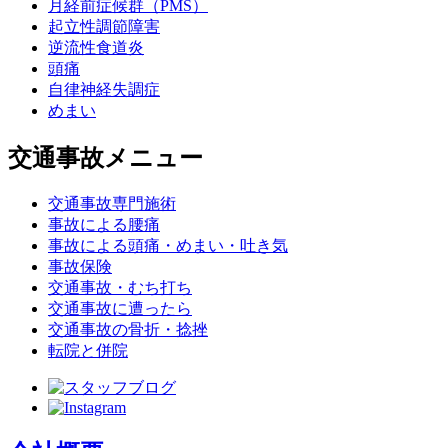
月経前症候群（PMS）
起立性調節障害
逆流性食道炎
頭痛
自律神経失調症
めまい
交通事故メニュー
交通事故専門施術
事故による腰痛
事故による頭痛・めまい・吐き気
事故保険
交通事故・むち打ち
交通事故に遭ったら
交通事故の骨折・捻挫
転院と併院